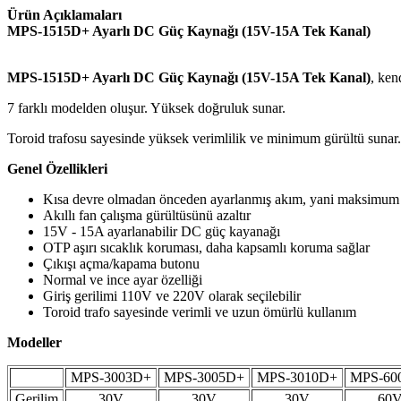
Ürün Açıklamaları
MPS-1515D+ Ayarlı DC Güç Kaynağı (15V-15A Tek Kanal)
MPS-1515D+ Ayarlı DC Güç Kaynağı (15V-15A Tek Kanal)
, ken
7 farklı modelden oluşur. Yüksek doğruluk sunar.
Toroid trafosu sayesinde yüksek verimlilik ve minimum gürültü sunar.
Genel Özellikleri
Kısa devre olmadan önceden ayarlanmış akım, yani maksimum ç
Akıllı fan çalışma gürültüsünü azaltır
15V - 15A ayarlanabilir DC güç kayanağı
OTP aşırı sıcaklık koruması, daha kapsamlı koruma sağlar
Çıkışı açma/kapama butonu
Normal ve ince ayar özelliği
Giriş gerilimi 110V ve 220V olarak seçilebilir
Toroid trafo sayesinde verimli ve uzun ömürlü kullanım
Modeller
MPS-3003D+
MPS-3005D+
MPS-3010D+
MPS-60
Gerilim
30V
30V
30V
60