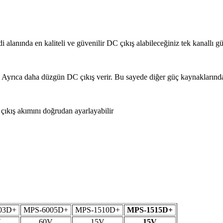
di alanında en kaliteli ve güvenilir DC çıkış alabileceğiniz tek kanallı
 Ayrıca daha düzgün DC çıkış verir. Bu sayede diğer güç kaynaklarında
ıkış akımını doğrudan ayarlayabilir
03D+
MPS-6005D+
MPS-1510D+
MPS-1515D+
V
60V
15V
15V