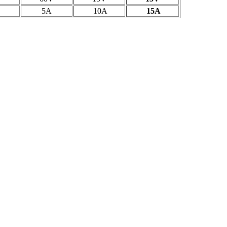
A
5A
10A
15A