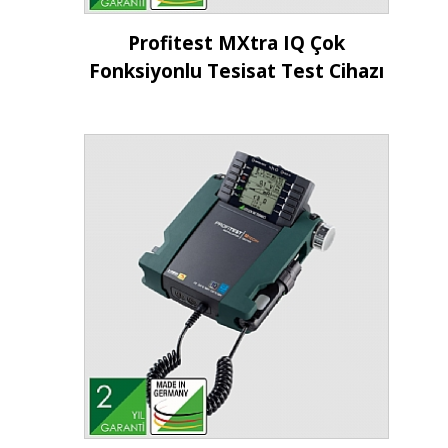
İncele
Profitest MXtra IQ Çok
Fonksiyonlu Tesisat Test Cihazı