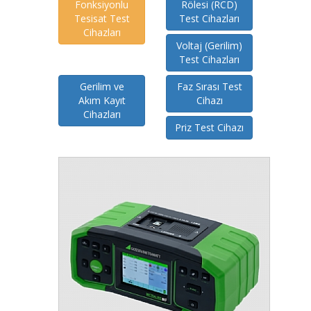
Fonksiyonlu
Rölesi (RCD)
Tesisat Test
Test Cihazları
Cihazları
Voltaj (Gerilim)
Test Cihazları
Gerilim ve
Faz Sırası Test
Akım Kayıt
Cihazı
Cihazları
Priz Test Cihazı