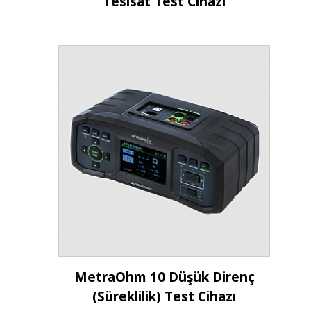
Tesisat Test Cihazı
İncele
MetraOhm 10 Düşük Direnç
(Süreklilik) Test Cihazı