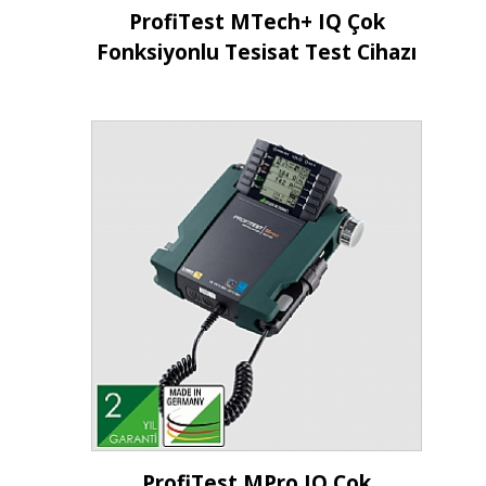
İncele
ProfiTest MTech+ IQ Çok
Fonksiyonlu Tesisat Test Cihazı
İncele
ProfiTest MPro IQ Çok