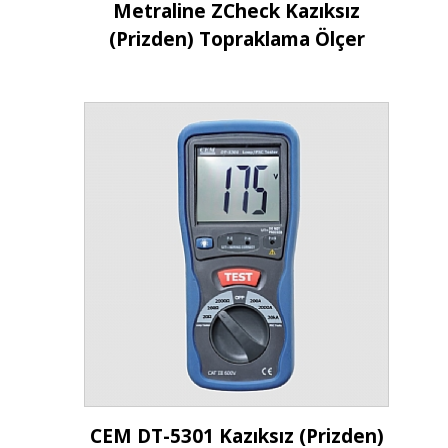
İncele
Metraline ZCheck Kazıksız
(Prizden) Topraklama Ölçer
İncele
CEM DT-5301 Kazıksız (Prizden)