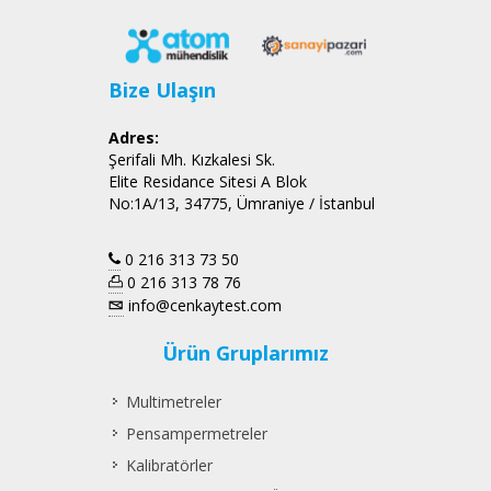
Bize Ulaşın
Adres:
Şerifali Mh. Kızkalesi Sk.
Elite Residance Sitesi A Blok
No:1A/13, 34775, Ümraniye / İstanbul
0 216 313 73 50
0 216 313 78 76
info@cenkaytest.com
Ürün Gruplarımız
Multimetreler
Pensampermetreler
Kalibratörler