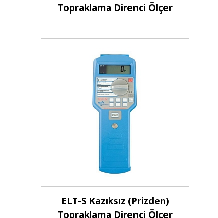
Topraklama Direnci Ölçer
İncele
ELT-S Kazıksız (Prizden)
Topraklama Direnci Ölçer