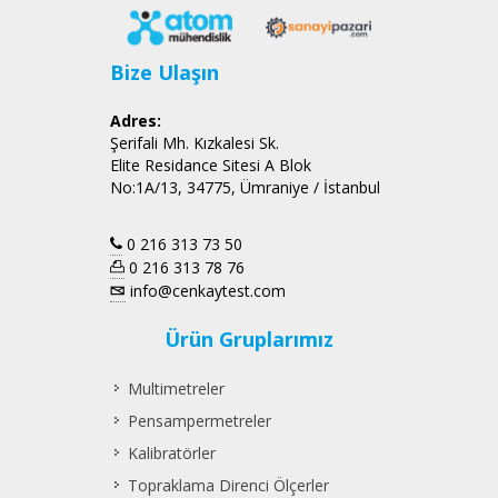
Bize Ulaşın
Adres:
Şerifali Mh. Kızkalesi Sk.
Elite Residance Sitesi A Blok
No:1A/13, 34775, Ümraniye / İstanbul
0 216 313 73 50
0 216 313 78 76
info@cenkaytest.com
Ürün Gruplarımız
Multimetreler
Pensampermetreler
Kalibratörler
Topraklama Direnci Ölçerler