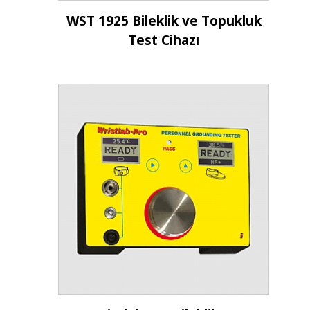
İncele
WST 1925 Bileklik ve Topukluk
Test Cihazı
İncele