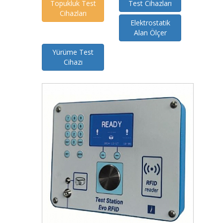
Topukluk Test
Test Cihazları
Cihazları
Elektrostatik
Alan Ölçer
Yürüme Test
Cihazı