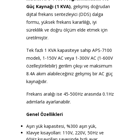
Güç Kaynağı (1 KVA)
, gelişmiş doğrudan
dijital frekans sentezleyici (DDS) dalga
formu, yüksek frekans kararlılığı, iyi
süreklilik ve doğru ölçüm elde etmek için
üretilmiştir.
Tek fazlı 1 KVA kapasiteye sahip APS-7100
modeli, 1-150V AC veya 1-300V AC (1-600V
özelleştirilebilir) gerilim çıkışı ve maksimum
8.4A akım alabileceğiniz gelişmiş bir AC güç
kaynağıdır.
Frekans aralığı ise 45-500Hz arasında 0.1Hz
adımlarla ayarlanabilir.
Genel Özellikleri
Aşırı yük kapasitesi, %300 aşırı yük,
Klavye kısayolları: 110V, 220V, 50Hz ve
60Hz kısayolları sayesinde hızlı ayar,