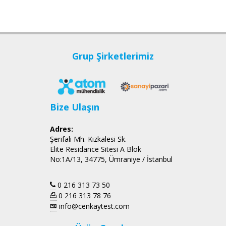
Grup Şirketlerimiz
Bize Ulaşın
Adres:
Şerifali Mh. Kızkalesi Sk.
Elite Residance Sitesi A Blok
No:1A/13, 34775, Ümraniye / İstanbul
0 216 313 73 50
0 216 313 78 76
info@cenkaytest.com