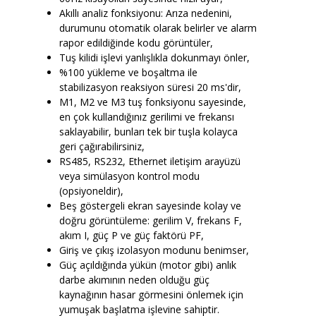
Akıllı analiz fonksiyonu: Arıza nedenini,
durumunu otomatik olarak belirler ve alarm
rapor edildiğinde kodu görüntüler,
Tuş kilidi işlevi yanlışlıkla dokunmayı önler,
%100 yükleme ve boşaltma ile
stabilizasyon reaksiyon süresi 20 ms'dir,
M1, M2 ve M3 tuş fonksiyonu sayesinde,
en çok kullandığınız gerilimi ve frekansı
saklayabilir, bunları tek bir tuşla kolayca
geri çağırabilirsiniz,
RS485, RS232, Ethernet iletişim arayüzü
veya simülasyon kontrol modu
(opsiyoneldir),
Beş göstergeli ekran sayesinde kolay ve
doğru görüntüleme: gerilim V, frekans F,
akım I, güç P ve güç faktörü PF,
Giriş ve çıkış izolasyon modunu benimser,
Güç açıldığında yükün (motor gibi) anlık
darbe akımının neden olduğu güç
kaynağının hasar görmesini önlemek için
yumuşak başlatma işlevine sahiptir.