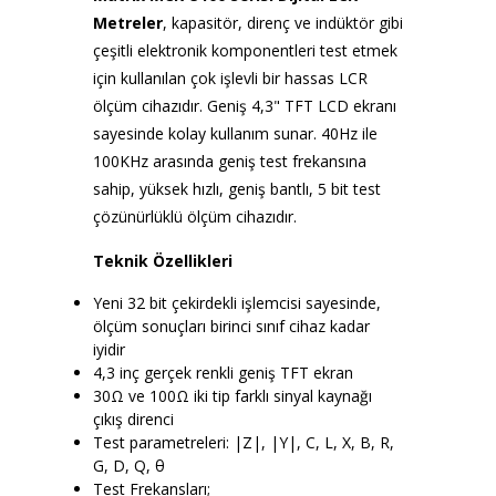
Metreler
, kapasitör, direnç ve indüktör gibi
çeşitli elektronik komponentleri test etmek
için kullanılan çok işlevli bir hassas LCR
ölçüm cihazıdır. Geniş 4,3" TFT LCD ekranı
sayesinde kolay kullanım sunar. 40Hz ile
100KHz arasında geniş test frekansına
sahip, yüksek hızlı, geniş bantlı, 5 bit test
çözünürlüklü ölçüm cihazıdır.
Teknik Özellikleri
Yeni 32 bit çekirdekli işlemcisi sayesinde,
ölçüm sonuçları birinci sınıf cihaz kadar
iyidir
4,3 inç gerçek renkli geniş TFT ekran
30Ω ve 100Ω iki tip farklı sinyal kaynağı
çıkış direnci
Test parametreleri: |Z|, |Y|, C, L, X, B, R,
G, D, Q, θ
Test Frekansları;