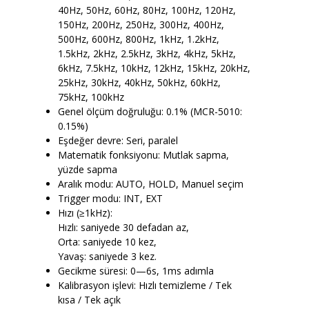
40Hz, 50Hz, 60Hz, 80Hz, 100Hz, 120Hz,
150Hz, 200Hz, 250Hz, 300Hz, 400Hz,
500Hz, 600Hz, 800Hz, 1kHz, 1.2kHz,
1.5kHz, 2kHz, 2.5kHz, 3kHz, 4kHz, 5kHz,
6kHz, 7.5kHz, 10kHz, 12kHz, 15kHz, 20kHz,
25kHz, 30kHz, 40kHz, 50kHz, 60kHz,
75kHz, 100kHz
Genel ölçüm doğruluğu: 0.1% (MCR-5010:
0.15%)
Eşdeğer devre: Seri, paralel
Matematik fonksiyonu: Mutlak sapma,
yüzde sapma
Aralık modu: AUTO, HOLD, Manuel seçim
Trigger modu: INT, EXT
Hızı (≥1kHz):
Hızlı: saniyede 30 defadan az,
Orta: saniyede 10 kez,
Yavaş: saniyede 3 kez.
Gecikme süresi: 0—6s, 1ms adımla
Kalibrasyon işlevi: Hızlı temizleme / Tek
kısa / Tek açık