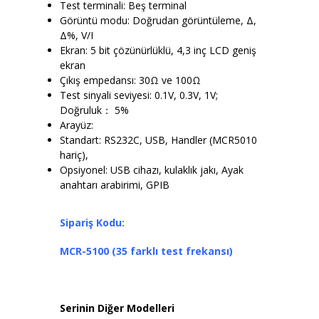
Test terminali: Beş terminal
Görüntü modu: Doğrudan görüntüleme, Δ,
Δ%, V/I
Ekran: 5 bit çözünürlüklü, 4,3 inç LCD geniş
ekran
Çıkış empedansı: 30Ω ve 100Ω
Test sinyali seviyesi: 0.1V, 0.3V, 1V;
Doğruluk： 5%
Arayüz:
Standart: RS232C, USB, Handler (MCR5010
hariç),
Opsiyonel: USB cihazı, kulaklık jakı, Ayak
anahtarı arabirimi, GPIB
Sipariş Kodu:
MCR-5100 (35 farklı test
frekansı
)
Serinin Diğer Modelleri