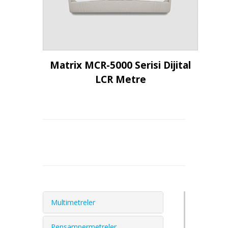
İncele
Matrix MCR-5000 Serisi Dijital
LCR Metre
Multimetreler
Pensampermetreler