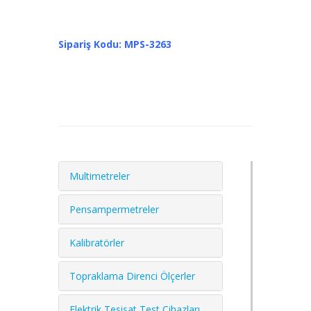
Sipariş Kodu: MPS-3263
Multimetreler
Pensampermetreler
Kalibratörler
Topraklama Direnci Ölçerler
Elektrik Tesisat Test Cihazları