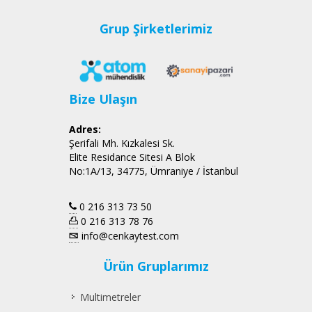
Grup Şirketlerimiz
Bize Ulaşın
Adres:
Şerifali Mh. Kızkalesi Sk.
Elite Residance Sitesi A Blok
No:1A/13, 34775, Ümraniye / İstanbul
0 216 313 73 50
0 216 313 78 76
info@cenkaytest.com
Ürün Gruplarımız
Multimetreler