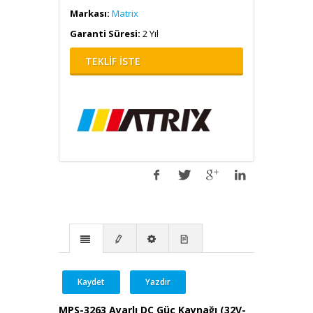
Markası:
Matrix
Garanti Süresi:
2 Yıl
TEKLİF İSTE
Kaydet
Yazdır
MPS-3263 Ayarlı DC Güç Kaynağı (32V-