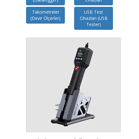
Takometreler
USB Test
(Devir Ölçerler)
Cihazları (USB
Tester)
İncele