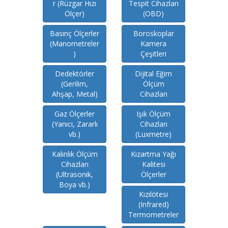
r (Rüzgar Hızı
Tespit Cihazları
Ölçer)
(OBD)
Basınç Ölçerler
Boroskoplar
(Manometreler
Kamera
)
Çeşitleri
Dedektörler
Dijital Eğim
(Gerilim,
Ölçüm
Ahşap, Metal)
Cihazları
Gaz Ölçerler
Işık Ölçüm
(Yanıcı, Zararlı
Cihazları
vb.)
(Luxmetre)
Kalınlık Ölçüm
Kızartma Yağı
Cihazları
Kalitesi
(Ultrasonik,
Ölçerler
Boya vb.)
Kızılötesi
(Infrared)
Termometreler