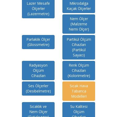
Lazer Mesafe
Mikrodalga
Ölçerler
Kaçak Ölçerler
(Lazermetre)
Nem Ölçer
(Malzeme
Nemi Ölçer)
Parlaklık Ölçer
Partikül Ölçüm
(Glossmetre)
Cihazları
(Partikül
Sayacı)
Radyasyon
Renk Ölçüm
Ölçüm
Cihazları
Cihazları
(Kolorimetre)
Ses Ölçerler
Sıcak Hava
(Desibelmetre)
Tabanca
Modelleri
Sıcaklık ve
Su Kalitesi
Nem Ölçer
Ölçüm
(Datalogger)
Cihazları