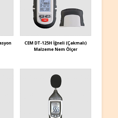
İncele
yasyon
CEM DT-125H İğneli (Çakmalı)
Malzeme Nem Ölçer