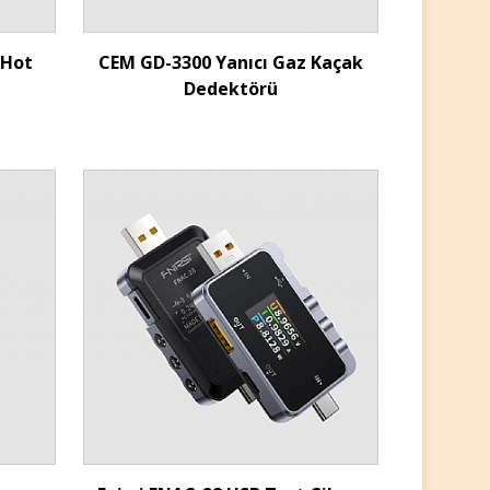
İncele
(Hot
CEM GD-3300 Yanıcı Gaz Kaçak
Dedektörü
İncele