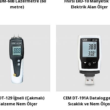
DM-60B Lazermetre (60
Fnirsi ERD-10 Manyetik
metre)
Elektrik Alan Ölçer
İncele
İncele
T-129 İğneli (Çakmalı)
CEM DT-191A Datalogger
alzeme Nem Ölçer
Sıcaklık ve Nem Ölçe