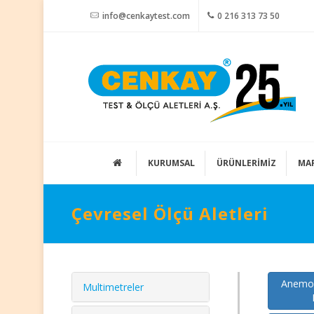
info@cenkaytest.com
0 216 313 73 50
KURUMSAL
ÜRÜNLERİMİZ
MA
Çevresel Ölçü Aletleri
Anemom
Multimetreler