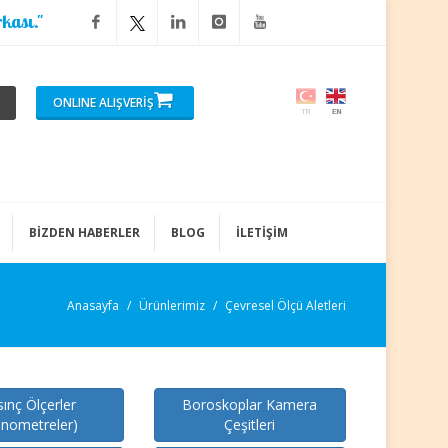
kası."
ONLINE ALIŞVERİŞ
BİZDEN HABERLER
BLOG
İLETİŞİM
Anasayfa
Ürünlerimiz
Çevresel Ölçü Aletleri
ınç Ölçerler
Boroskoplar Kamera
nometreler)
Çeşitleri