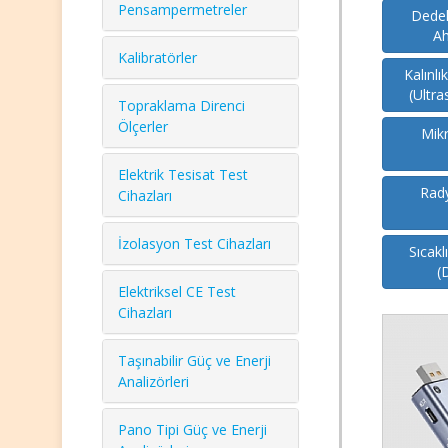
Pensampermetreler
Dedek
Ah
Kalibratörler
Kalınlı
(Ultra
Topraklama Direnci
Ölçerler
Mik
Elektrik Tesisat Test
Rad
Cihazları
İzolasyon Test Cihazları
Sıcak
(
Elektriksel CE Test
Cihazları
Taşınabilir Güç ve Enerji
Analizörleri
Pano Tipi Güç ve Enerji