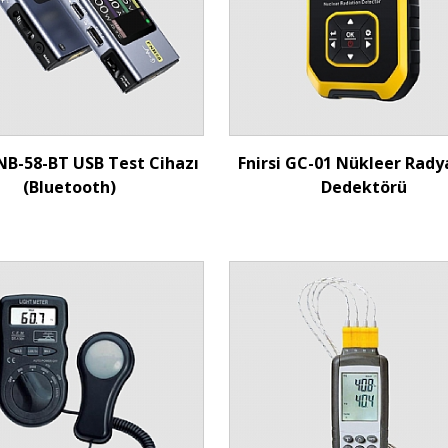
İncele
İncele
FNB-58-BT USB Test Cihazı
Fnirsi GC-01 Nükleer Rad
(Bluetooth)
Dedektörü