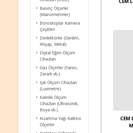
CEM L
Basınç Ölçerler
(Manometreler)
Boroskoplar Kamera
Çeşitleri
Dedektörler (Gerilim,
Ahşap, Metal)
Dijital Eğim Ölçüm
Cihazları
Gaz Ölçerler (Yanıcı,
Zararlı vb.)
Işık Ölçüm Cihazları
(Luxmetre)
Kalınlık Ölçüm
Cihazları (Ultrasonik,
Boya vb.)
CEM D
Kızartma Yağı Kalitesi
Ölçerler
M