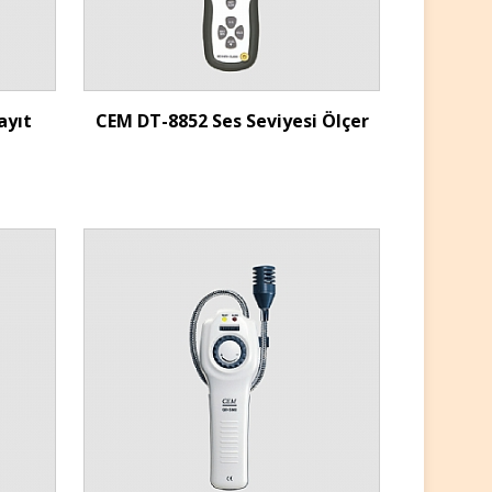
İncele
ayıt
CEM DT-8852 Ses Seviyesi Ölçer