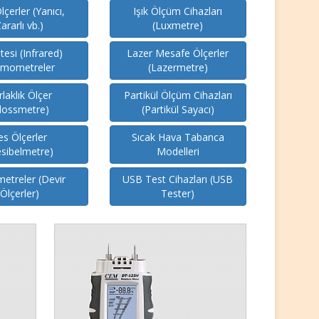
çerler (Yanıcı,
Işık Ölçüm Cihazları
ararlı vb.)
(Luxmetre)
ötesi (Infrared)
Lazer Mesafe Ölçerler
rmometreler
(Lazermetre)
laklık Ölçer
Partikül Ölçüm Cihazları
lossmetre)
(Partikül Sayacı)
es Ölçerler
Sıcak Hava Tabanca
sibelmetre)
Modelleri
etreler (Devir
USB Test Cihazları (USB
Ölçerler)
Tester)